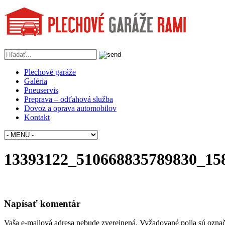
Plechové garáže
Galéria
Pneuservis
Preprava – odťahová služba
Dovoz a oprava automobilov
Kontakt
13393122_510668835789830_15
Napísať komentár
Vaša e-mailová adresa nebude zverejnená.
Vyžadované polia sú ozna