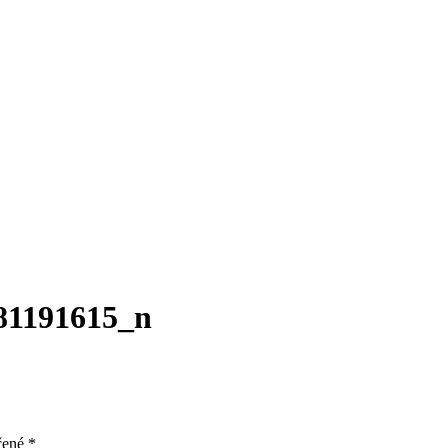
81191615_n
čené
*