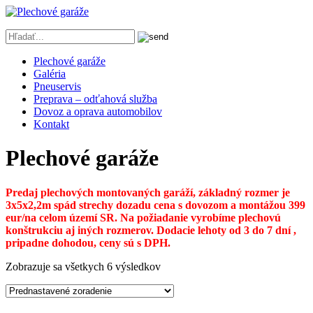
Plechové garáže
Galéria
Pneuservis
Preprava – odťahová služba
Dovoz a oprava automobilov
Kontakt
Plechové garáže
Predaj plechových montovaných garáží, základný rozmer je
3x5x2,2m spád strechy dozadu cena s dovozom a montážou 399
eur/na celom území SR. Na požiadanie vyrobíme plechovú
konštrukciu aj iných rozmerov. Dodacie lehoty od 3 do 7 dní ,
pripadne dohodou, ceny sú s DPH.
Zobrazuje sa všetkych 6 výsledkov